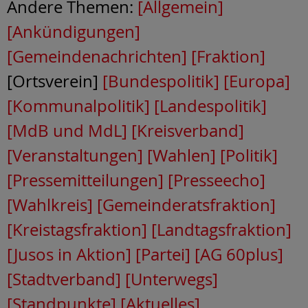
Andere Themen:
[Allgemein]
[Ankündigungen]
[Gemeindenachrichten]
[Fraktion]
[Ortsverein]
[Bundespolitik]
[Europa]
[Kommunalpolitik]
[Landespolitik]
[MdB und MdL]
[Kreisverband]
[Veranstaltungen]
[Wahlen]
[Politik]
[Pressemitteilungen]
[Presseecho]
[Wahlkreis]
[Gemeinderatsfraktion]
[Kreistagsfraktion]
[Landtagsfraktion]
[Jusos in Aktion]
[Partei]
[AG 60plus]
[Stadtverband]
[Unterwegs]
[Standpunkte]
[Aktuelles]