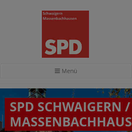
Menü
SPD SCHWAIGERN /
MASSENBACHHAU