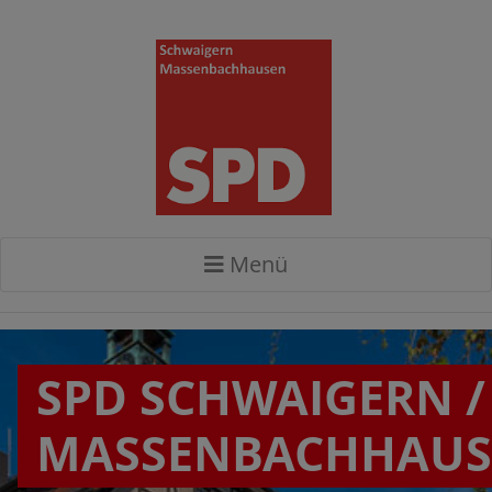
Menü
SPD SCHWAIGERN /
MASSENBACHHAU