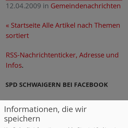
12.04.2009
in
Gemeindenachrichten
« Startseite
Alle Artikel nach Themen
sortiert
RSS-Nachrichtenticker, Adresse und
Infos
.
SPD SCHWAIGERN BEI FACEBOOK
Informationen, die wir
speichern