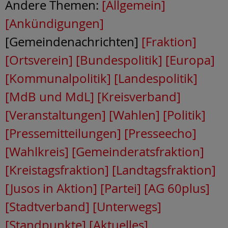
Andere Themen:
[Allgemein]
[Ankündigungen]
[Gemeindenachrichten]
[Fraktion]
[Ortsverein]
[Bundespolitik]
[Europa]
[Kommunalpolitik]
[Landespolitik]
[MdB und MdL]
[Kreisverband]
[Veranstaltungen]
[Wahlen]
[Politik]
[Pressemitteilungen]
[Presseecho]
[Wahlkreis]
[Gemeinderatsfraktion]
[Kreistagsfraktion]
[Landtagsfraktion]
[Jusos in Aktion]
[Partei]
[AG 60plus]
[Stadtverband]
[Unterwegs]
[Standpunkte]
[Aktuelles]